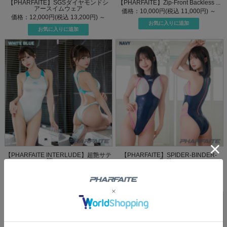
【PHARFAITE】SGSダイヤモンドシ
【PHARFAITE】Zip-Front Backless ...
アースイムウェア
価格：10,000円(税込 11,000円)
～
価格：12,000円(税込 13,200円)
～
【PHARFAITE INTERLUDE】超艶サテ
【PHARFAITE】SPIDER-BINDER-
ン調シーム...
Fullb...
価格：3,800円(税込 4,180円)
価格：14,000円(税込 15,400円)
～