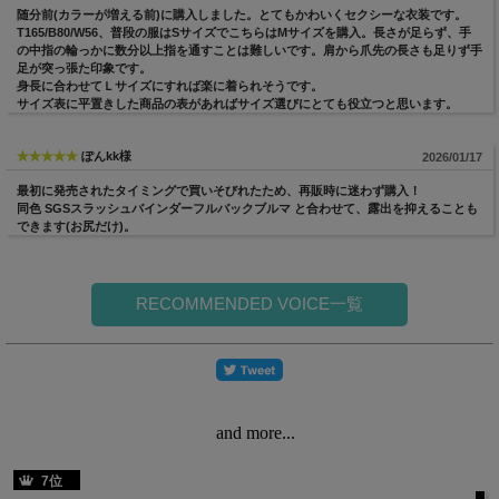
随分前(カラーが増える前)に購入しました。とてもかわいくセクシーな衣装です。
T165/B80/W56、普段の服はSサイズでこちらはMサイズを購入。長さが足らず、手
の中指の輪っかに数分以上指を通すことは難しいです。肩から爪先の長さも足りず手
足が突っ張た印象です。
身長に合わせてＬサイズにすれば楽に着られそうです。
サイズ表に平置きした商品の表があればサイズ選びにとても役立つと思います。
ぽんkk様
2026/01/17
最初に発売されたタイミングで買いそびれたため、再販時に迷わず購入！
同色 SGSスラッシュバインダーフルバックブルマ と合わせて、露出を抑えることも
できます(お尻だけ)。
RECOMMENDED VOICE一覧
and more...
7位