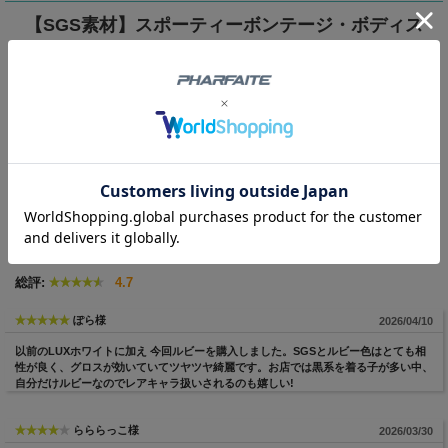
【SGS素材】スポーティーボンテージ・ボディス
ーツ
大胆かつスタイリッシュな「スポーティーボンテージ」
の新しいジャンルが誕生！
▼ 商品説明の続きを見る ▼
光沢素材SGSを使用し、バストラインを美しく強調する
センセーショナルなデザインが魅力。
ボディスーツ、スポーツブラ、パンツ、ガーターニーハ
RECOMMENDED VOICE（46件）
イの4点セットで、
脱いでもスポブラ＆パンツとして使いまわせる機能性も
総評:
4.7
◎
ぽら様
2026/04/10
以前のLUXホワイトに加え 今回ルビーを購入しました。SGSとルビー色はとても相
スポーティーな魅力とボンテージのエッセンスを融合し
性が良く、グロスが効いていてツヤツヤ綺麗です。お店では黒系を着る子が多い中、
た、個性的な1着です。
自分だけルビーなのでレアキャラ扱いされるのも嬉しい!
らららっこ様
2026/03/30