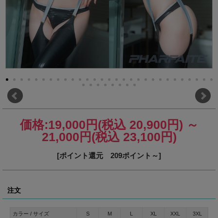
価格:
19,000円
(税込 20,900円)
～
21,000円
(税込 23,100円)
[ポイント還元 209ポイント～]
注文
カラー / サイズ
S
M
L
XL
XXL
3XL