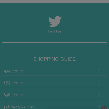
光沢のあるSGS素材がボディラインを美しく引き立て、
バストラインを強調するシルエットが最大の特徴。
SHOPPING GUIDE
スポーティーさとセクシーさを兼ね備えたボンテージス
タイルは、脱いでもスポブラ＆パンツで楽しめる機能性
送料について
も抜群。
◆国内配送/15,000円以上のお買い物で送料無料。
配送について
最速お届け便：送料無料対象外の場合、全国一律300円
ウエストを引き締め、足長効果を演出するガーターデザ
日時指定便：地域により800円～1,600円の送料がかかります。
◆局留めはヤマト運輸のみとなります。
インで、動きやすさと美しさを両立しています。
納期について
ご注文時にお届け先住所欄に局留め先支店名及び支店コードを指定下さい。
◆海外配送/重量、地域により異なります。
郵便局留めには対応しておりません。
◆在庫がある商品に関しましては上記配送日数を加味した納期となります。
お支払い方法について