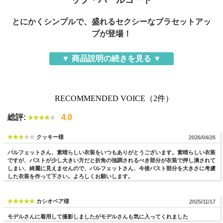
ップ・パールコート
とにかくシンプルで、盛れるセクシーなブラセットアッ
プが登場！
独特な光沢を放つパールコート素材が、モードでラグジ
▼ 商品説明の続きを見る ▼
ュアリーな印象に仕上げます。
RECOMMENDED VOICE（2件）
総評:
4.0
クッキー様
2026/04/26
パルフェットさん、素晴らしい衣装をいつもありがとうございます。素晴らしい衣装
ですが、バストが少し大きい方だと折角の強調されるべき部分が衣装で押し潰されて
しまい、綺麗に見えませんので、パルフェットさん、今後バスト部分を大きさに考慮
した衣装を作って下さい。よろしくお願いします。
カシオペア様
2025/11/17
モデルさんに着用して撮影しましたがモデルさんも気に入ってくれました