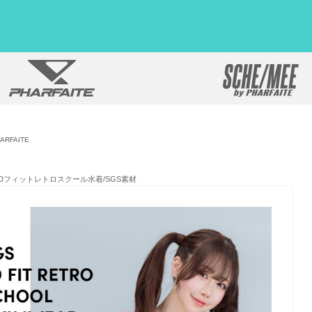
ARFAITE
】３Dフィットレトロスクール水着/SGS素材