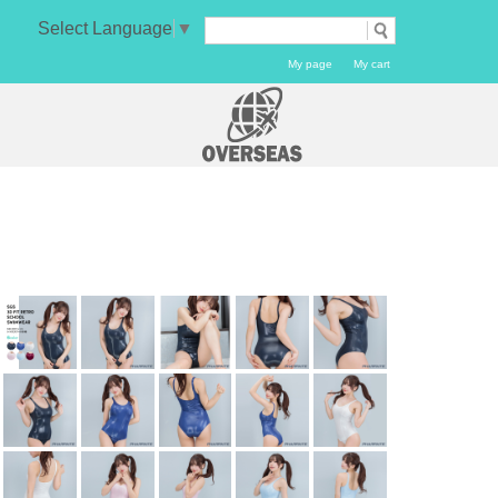
Select Language
▼
My page
My cart