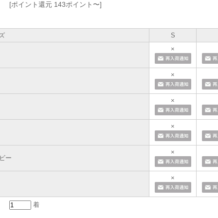
[ポイント還元 143ポイント〜]
ズ
S
×
×
×
×
×
ビー
×
着