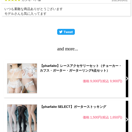
いつも素敵な商品ありがとうございます
モデルさんも気に入ってます
and more...
【DESIGN/デザイン】
【pharfaite】レースアクセサリーセット（チョーカー・
カフス・ガーター・ガーターリング4点セット）
デニム風プリント生地を使用した、pharfaiteらしいフェ
ティッシュなデザインのスイムウェア。
価格:9,000円(税込 9,900円)
高級感あるカーブを描くシルエットがボディラインを美
しく引き立て、
【pharfaite SELECT】ガーターストッキング
飾りステッチでリアルなデニムの質感を再現。
価格:1,500円(税込 1,650円)
首元のチョーカーとハーネスのようなベルトがフェティ
ッシュ感を高め、