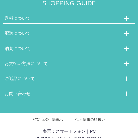
SHOPPING GUIDE
送料について
◆国内配送/15,000円以上のお買い物で送料無料。
配送について
最速お届け便：送料無料対象外の場合、全国一律300円
日時指定便：地域により800円～1,600円の送料がかかります。
◆局留めはヤマト運輸のみとなります。
納期について
ご注文時にお届け先住所欄に局留め先支店名及び支店コードを指定下さい。
◆海外配送/重量、地域により異なります。
郵便局留めには対応しておりません。
◆在庫がある商品に関しましては上記配送日数を加味した納期となります。
お支払い方法について
【ご予約商品】と記載のある商品に関しましては設定納期を商品ページ内に記
◆配達時間指定可能です。
載 しております。
下記のお支払方法からお選び下さい。
ご返品について
お届けの目安としてご確認ください。
入荷状況によっては記載納期より遅れる可能性も御座います。
【クレジットカード】
【当店都合の場合】
そのような事が無いよう留意致しますが、納期を超える際は何卒ご容赦くださ
お問い合わせ
買物カゴでご決済可能です。
不良品や誤配送は、大変申し訳ございません。
い。
※MASTER/VISA/JCB/AMEX/Dinersカードで
すべて弊社負担で交換・返品承ります。
◆ご不明な点がございましたらメールにてお問い合わせください。
◆株式会社PHARFAITE（パルフェット）
のお支払が可能です。
【お客様ご都合のご返品・ご交換の場合】
お問合せ先メールアドレス:
info@salondarts.com
〒150-0044 東京都渋谷区円山町５番５号Ｎａｖｉ渋谷Ｖ３階
他カードをご利用の場合は電子請求書支払いを
※日時指定配達の場合は7日以上先の日程でのお受け取りとなります。
商品の性質上、お客様ご都合による返品交換はお受けできません。
ご返答に２～３日お時間を頂く場合も御座います。何卒ご容赦頂けますと幸い
MAIL：info@salondarts.com
特定商取引法表示
個人情報の取扱い
ご選択ください。
日時指定なしでの通常配送が最も早くお届けする事ができます。
（例）イメージ・色・サイズ違い、似合わない等の理由
です。
(営業時間：11：00～19：00 / 定休日：不定休)
表示：スマートフォン｜
PC
※お急ぎの場合は、備考欄にその旨を記載してご注文下さい。当方にて最速で
【銀行振込】
※お問合せは
こちら