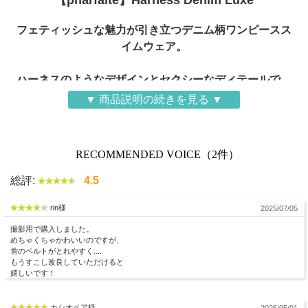
フェティッシュな魅力が引き立つデニム柄ワンピースス
イムウェア。
ハーネスのようなデザインとセクシーなディテールで、
ボディラインを美しく強調。
▼ 商品説明の続きを見る ▼
RECOMMENDED VOICE（2件）
総評:
4.5
rin様
2025/07/05
撮影用で購入しました。
めちゃくちゃかわいいのですが、
首のベルトがとれやすく....
もうすこし改良していただけると
嬉しいです！
カシオペア様
2025/05/01