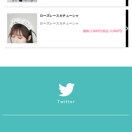
セクシーでカッコいい印象を与えます。
ローズレースカチューシャ
バンドゥタイプのブラ形状で着用しやすく、着る人によ
ローズレースカチューシャ
ってはバストアンダーを
価格:2,800円(税込 3,080円)
覗かせる着こなしも可能。
ウエストをクロスするベルトが特徴的で、ヒップ下を通
ってお尻を持ち上げるデザイン。
pharfaiteこだわりの”例の紐”がヒップラインを美しく魅
せます。
ウエストサイドのカットアウトデザインがくびれを強調
し、
パンツはセクシーなハーフバックスタイルでヒップを引
き立てます。
足長効果を引き出すハイカット仕上げで、女性らしい美
しいシルエットを完成させる一着です。